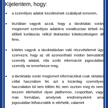
Kijelentem, hogy:
a személyes adatok kezelésének szabályait ismerem,
tisztában vagyok azzal, hogy a távoktatás során
megismert személyes adatokra vonatkozóan térbeli és
időbeli korlátozás nélkül titoktartási kötelezettségem áll
fenn,
köteles vagyok a távoktatásban való részvételemet úgy
szervezni, hogy az ott azonosítható módon bemutatott
személy adatait, róla szóló információt jogosulatlan
személy ne ismerhesse meg,
a távoktatás során megismert információkat csak oktatási
céllal használom fel, azt a kizárólag személyes
használaton túl nem töltöm fel, nem osztom meg és nem
teszem elérhetővé olyan platformon, csoportban, vagy
más formában, amelynek eredményeként arra
jogosulatlan felhasználók is elérhetik, valamint